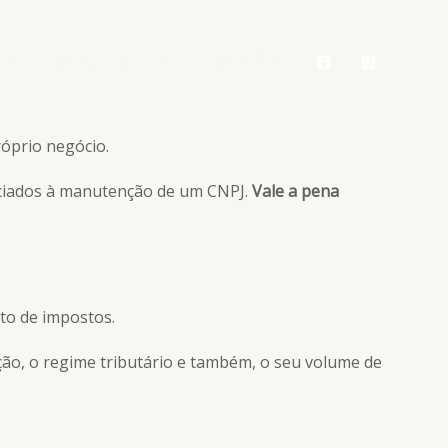
ipe
Blog
Contato
Área Vip
óprio negócio.
ociados à manutenção de um CNPJ.
Vale a pena
to de impostos.
ção, o regime tributário e também, o seu volume de