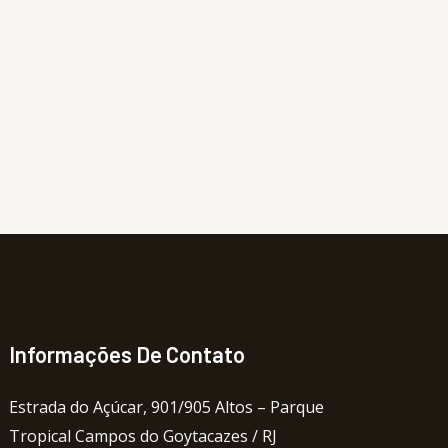
Informações De Contato
Estrada do Açúcar, 901/905 Altos – Parque
Tropical Campos do Goytacazes / RJ