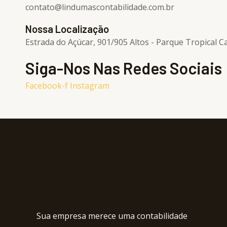
contato@lindumascontabilidade.com.br
Nossa Localização
Estrada do Açúcar, 901/905 Altos - Parque Tropical 
Siga-Nos Nas Redes Sociais
Facebook-f
Instagram
Sua empresa merece uma contabilidade