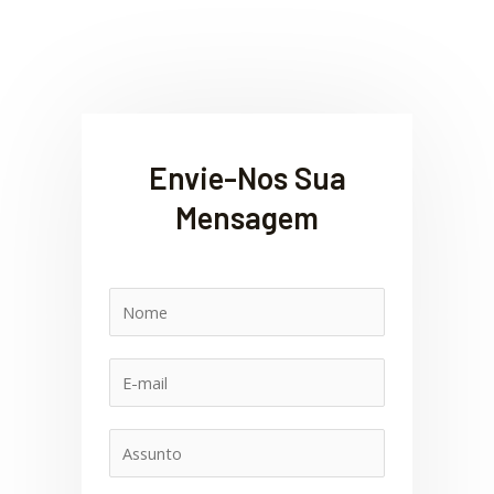
Envie-Nos Sua
Mensagem
N
o
m
E
e
-
m
A
a
s
i