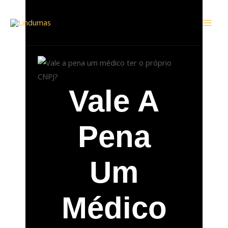
Ir
Mai
para
Men
o
conteúdo
Vale A
Pena
Um
Médico