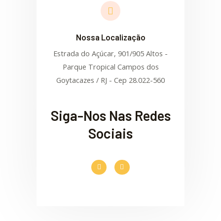
Nossa Localização
Estrada do Açúcar, 901/905 Altos -
Parque Tropical Campos dos
Goytacazes / RJ - Cep 28.022-560
Siga-Nos Nas Redes
Sociais
F
I
a
n
c
s
e
t
b
a
o
g
o
r
k
a
-
m