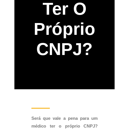
Ter O
Próprio
CNPJ?
Será que vale a pena para um
médico ter o próprio CNPJ?