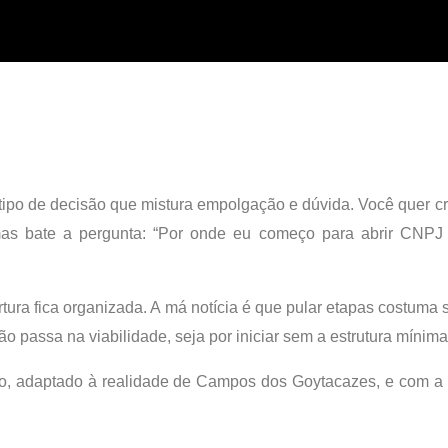
o de decisão que mistura empolgação e dúvida. Você quer cres
es, mas bate a pergunta: “Por onde eu começo para abrir CN
rtura fica organizada. A má notícia é que pular etapas costuma
 passa na viabilidade, seja por iniciar sem a estrutura mínima 
co, adaptado à realidade de Campos dos Goytacazes, e com a v