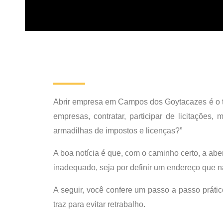
Abrir empresa em Campos dos Goytacazes é o tip
empresas, contratar, participar de licitaçõ
armadilhas de impostos e licenças?”
A boa notícia é que, com o caminho certo, a abe
inadequado, seja por definir um endereço que não
A seguir, você confere um passo a passo práti
traz para evitar retrabalho.