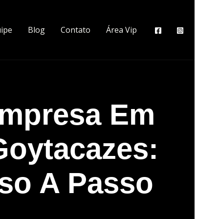
ipe
Blog
Contato
Área Vip
Empresa Em
oytacazes:
sso A Passo