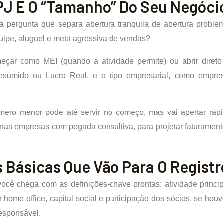
PJ E O “tamanho” Do Seu Negóci
e a pergunta que separa abertura tranquila de abertura probl
uipe, aluguel e meta agressiva de vendas?
eçar como MEI (quando a atividade permite) ou abrir direto
umido ou Lucro Real, e o tipo empresarial, como empresár
ero menor pode até servir no começo, mas vai apertar rápid
nas empresas com pegada consultiva, para projetar faturament
 Básicas Que Vão Para O Registr
você chega com as definições-chave prontas: atividade princi
 home office, capital social e participação dos sócios, se houv
responsável.