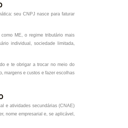
o
emática: seu CNPJ nasce para faturar
 como ME, o regime tributário mais
io individual, sociedade limitada,
o e te obrigar a trocar no meio do
o, margens e custos e fazer escolhas
o
pal e atividades secundárias (CNAE)
er, nome empresarial e, se aplicável,