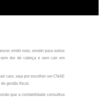
cer, emitir nota, vender para outras
PJ sem dor de cabeça e sem cair em
 sair caro, seja por escolher um CNAE
de gestão fiscal.
isão que a contabilidade consultiva