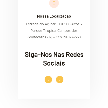
Nossa Localização
Estrada do Açúcar, 901/905 Altos -
Parque Tropical Campos dos
Goytacazes / RJ - Cep 28.022-560
Siga-Nos Nas Redes
Sociais
F
I
a
n
c
s
e
t
b
a
o
g
o
r
k
a
-
m
f