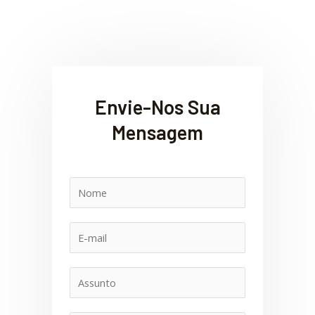
Envie-Nos Sua
Mensagem
N
o
m
E
e
-
m
A
a
s
i
s