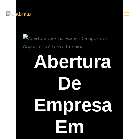
Ir
Mai
para
Men
o
conteúdo
Abertura
De
Empresa
Em