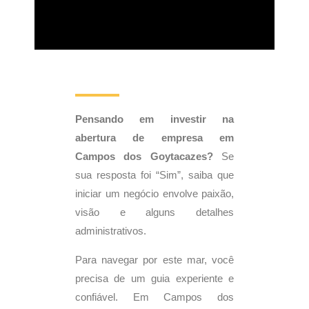
Pensando em investir na
abertura de empresa em
Campos dos Goytacazes?
Se
sua resposta foi “Sim”, saiba que
iniciar um negócio envolve paixão,
visão e alguns detalhes
administrativos.
Para navegar por este mar, você
precisa de um guia experiente e
confiável. Em Campos dos