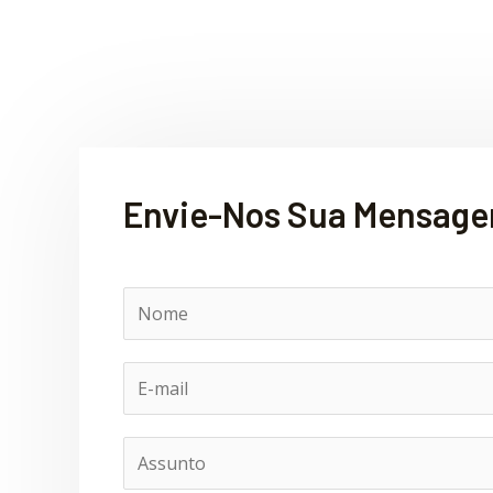
Envie-Nos Sua Mensag
N
o
m
E
e
-
m
A
a
s