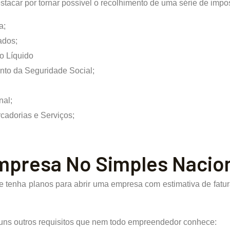
tacar por tornar possível o recolhimento de uma série de impos
a;
ados;
o Líquido
to da Seguridade Social;
nal;
cadorias e Serviços;
mpresa No Simples Nacio
e tenha planos para abrir uma empresa com estimativa de fatu
guns outros requisitos que nem todo empreendedor conhece: