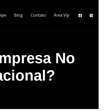
ipe
Blog
Contato
Área Vip
Empresa No
acional?