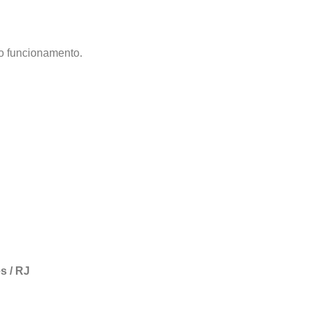
vo funcionamento.
s / RJ