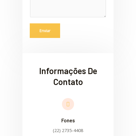
e
m
*
Enviar
Informações De
Contato
Fones
(22) 2735-4408