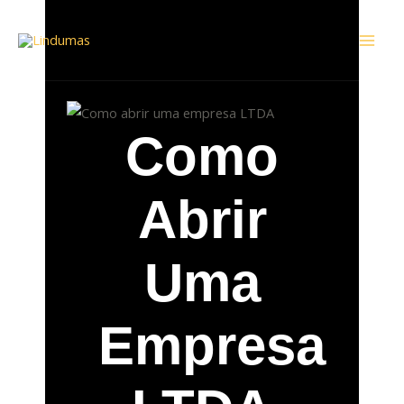
Ir
Mai
para
Men
o
conteúdo
Como
Abrir
Uma
Empresa