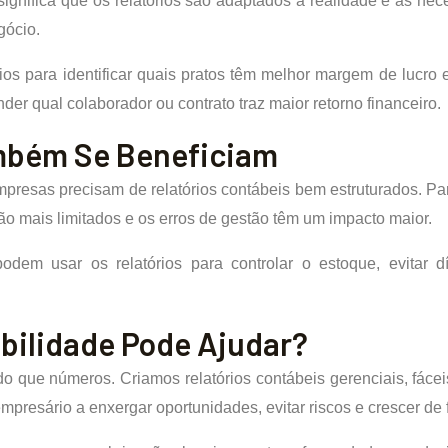
significa que os relatórios são adaptados à realidade e às n
gócio.
rios para identificar quais pratos têm melhor margem de lucr
r qual colaborador ou contrato traz maior retorno financeiro.
mbém Se Beneficiam
esas precisam de relatórios contábeis bem estruturados. Pa
são mais limitados e os erros de gestão têm um impacto maior.
em usar os relatórios para controlar o estoque, evitar dí
ilidade Pode Ajudar?
 que números. Criamos relatórios contábeis gerenciais, fácei
mpresário a enxergar oportunidades, evitar riscos e crescer de 