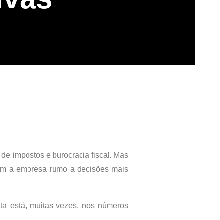
de impostos e burocracia fiscal. Mas
uiam a empresa rumo a decisões mais
a está, muitas vezes, nos números