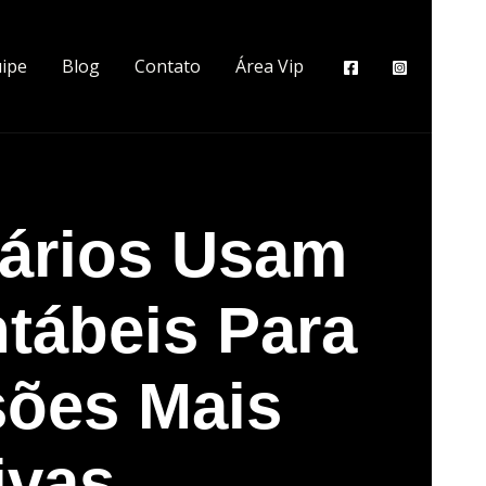
ipe
Blog
Contato
Área Vip
ários Usam
ntábeis Para
sões Mais
ivas