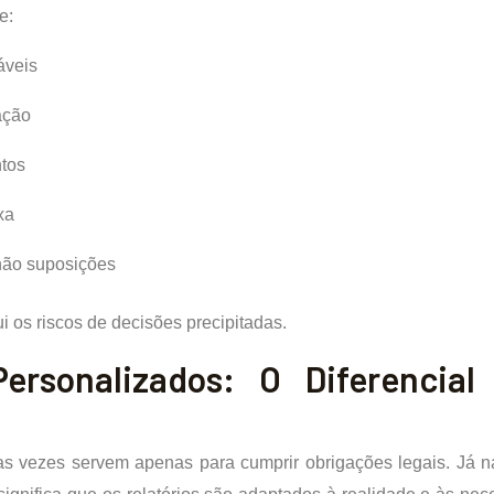
e:
áveis
ação
ntos
xa
 não suposições
i os riscos de decisões precipitadas.
Personalizados: O Diferencial
itas vezes servem apenas para cumprir obrigações legais. Já n