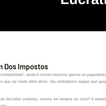
m Dos Impostos
“contabilidade”, ainda é comum associar apenas ao pagamento 
gico que vai muito além disso: são verdadeiros mapas que g
r decisões certeiras, mesmo em tempos de crise? A respost
dade.