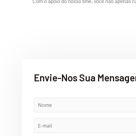
Com o apoio do nosso time, você não apenas cu
Envie-Nos Sua Mensag
N
o
m
E
e
-