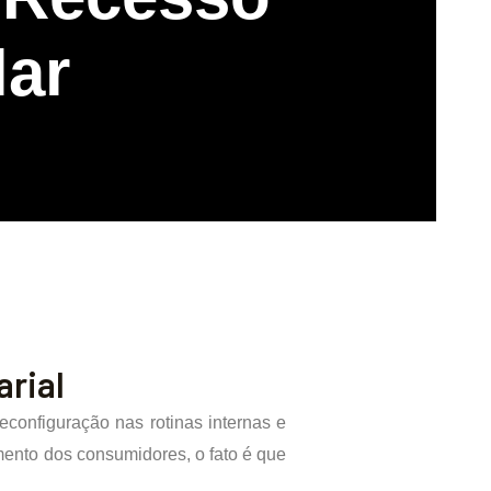
lar
arial
econfiguração nas rotinas internas e
mento dos consumidores, o fato é que