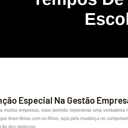
Esco
nção Especial Na Gestão Empres
ra muitas empresas, esse período representa uma verdadeira r
que tiram férias com os filhos, seja pela mudança no comporta
ação dos negócios.