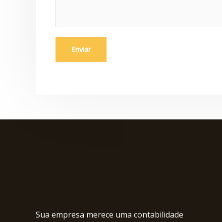
e
m
*
Enviar
Sua empresa merece uma contabilidade