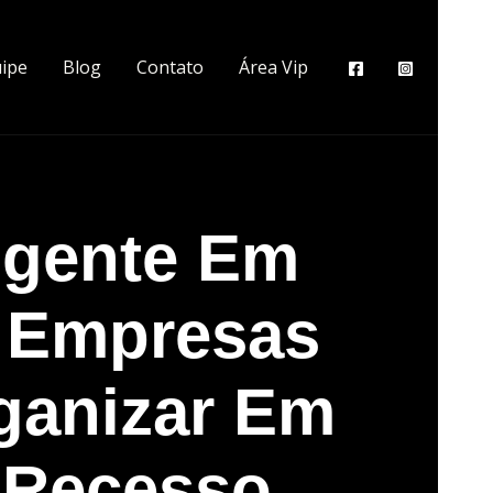
ipe
Blog
Contato
Área Vip
ligente Em
 Empresas
ganizar Em
 Recesso