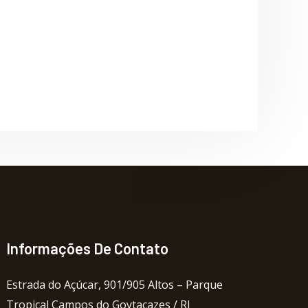
Informações De Contato
Estrada do Açúcar, 901/905 Altos – Parque
Tropical Campos do Goytacazes / RJ