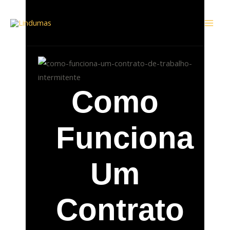
Ir
Mai
para
Men
o
conteúdo
Como
Funciona
Um
Contrato