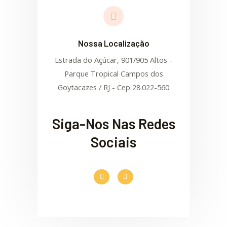
Nossa Localização
Estrada do Açúcar, 901/905 Altos -
Parque Tropical Campos dos
Goytacazes / RJ - Cep 28.022-560
Siga-Nos Nas Redes
Sociais
F
I
a
n
c
s
e
t
b
a
o
g
o
r
k
a