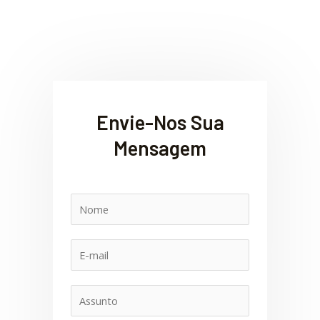
Envie-Nos Sua
Mensagem
N
o
m
E
e
-
m
A
a
s