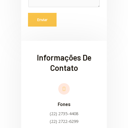
m
*
Enviar
Informações De
Contato
Fones
(22) 2735-4408
(22) 2722-6299