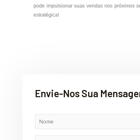
pode impulsionar suas vendas nos próximos s
estratégica!
Envie-Nos Sua Mensag
N
o
m
E