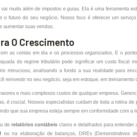
vai muito além de impostos e guias. Ela é uma ferramenta es
 o futuro do seu negócio. Nosso foco é oferecer um serviço
 e aumentar suas vendas.
ara O Crescimento
 com as contas em dia e os processos organizados. E o pont
quada do regime tributário pode significar um custo fiscal 
rio minucioso, analisando a fundo a sua realidade para enco
ocê reinvestir no seu negócio, seja em estoque, em treinament
maiores e mais complexos custos de qualquer empresa. Gerenciá
s, é crucial. Nossos especialistas cuidam de toda a rotina de
ntindo que sua empresa esteja sempre em conformidade com a leg
sa de
relatórios contábeis
claros e detalhados para entender
J
ou na elaboração de balanços, DREs (Demonstrativos de 