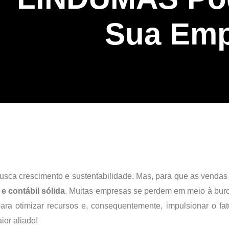
Sua Emp
busca crescimento e sustentabilidade. Mas, para que as vend
 e contábil sólida
. Muitas empresas se perdem em meio à bur
para otimizar recursos e, consequentemente, impulsionar o f
ior aliado!