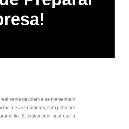
resa!
as realmente decolem e se mantenham
ocracia e aos números, sem perceber
aturamento. É exatamente aqui que a