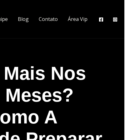
ipe
Blog
Contato
Área Vip
 Mais Nos
6 Meses?
Como A
e Preparar