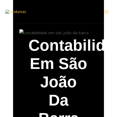
Ir
Mai
para
Men
o
conteúdo
Contabilida
Em São
João
Da