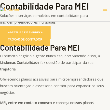
Ir
Contabilidade Para MEI
Ma
para
Me
Soluções e serviços completos em contabilidade para
o
microempreendedores individuais.
conteúdo
ABERTURA DE EMPRESA
TROCAR DE CONTADOR
Contabilidade Para MEI
O primeiro negócio a gente nunca esquece! Sabendo disso, a
Lindumas Contabilidade
faz questão de participar da sua
trajetória.
Oferecemos planos acessíveis para microempreendedores que
buscam orientação e assessoria contábil para expandir os seus
negócios.
MEI, entre em contato conosco e conheça nossos planos!