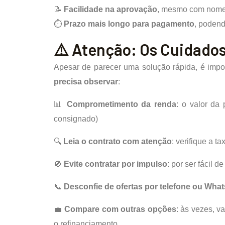
📝
Facilidade na aprovação
, mesmo com nome
⏱
Prazo mais longo para pagamento
, poden
⚠️ Atenção: Os Cuidados
Apesar de parecer uma solução rápida, é impor
precisa observar
:
📊
Comprometimento da renda
: o valor da
consignado)
🔍
Leia o contrato com atenção
: verifique a t
🚫
Evite contratar por impulso
: por ser fácil 
📞
Desconfie de ofertas por telefone ou Wha
💼
Compare com outras opções
: às vezes, v
o refinanciamento