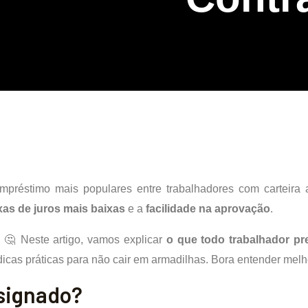
préstimo mais populares entre trabalhadores com carteira 
xas de juros mais baixas
e a
facilidade na aprovação
.
 🤔 Neste artigo, vamos explicar
o que todo trabalhador pr
icas práticas para não cair em armadilhas. Bora entender melh
nsignado?