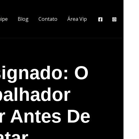
ipe
Blog
Contato
Área Vip
signado: O
balhador
r Antes De
atar