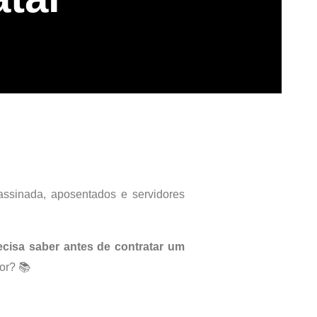
assinada, aposentados e servidores
ecisa saber antes de contratar um
or? 📚