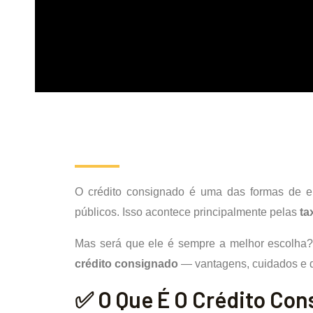
O crédito consignado é uma das formas de em
públicos. Isso acontece principalmente pelas
ta
Mas será que ele é sempre a melhor escolha?
crédito consignado
— vantagens, cuidados e d
✅ O Que É O Crédito Co