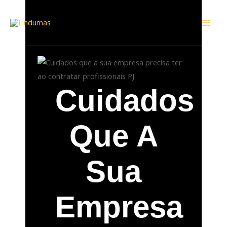
Ir
Mai
para
Men
o
conteúdo
Cuidados
Que A
Sua
Empresa