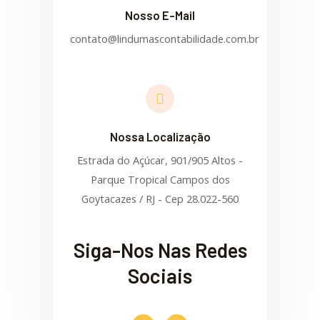
Nosso E-Mail
contato@lindumascontabilidade.com.br
Nossa Localização
Estrada do Açúcar, 901/905 Altos -
Parque Tropical Campos dos
Goytacazes / RJ - Cep 28.022-560
Siga-Nos Nas Redes
Sociais
F
I