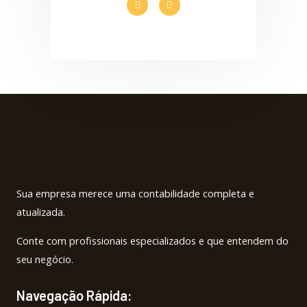
a
n
c
s
e
t
b
a
o
g
o
r
k
a
-
m
f
Sua empresa merece uma contabilidade completa e
atualizada.
Conte com profissionais especializados e que entendem do
seu negócio.
Navegação Rápida: