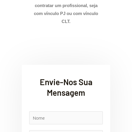
contratar um profissional, seja
com vínculo PJ ou com vínculo
CLT.
Envie-Nos Sua
Mensagem
N
o
m