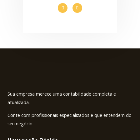
F
I
a
n
c
s
e
t
b
a
o
g
o
r
k
a
-
m
f
Sua empresa merece uma contabilidade completa e
atualizada.
Conte com profissionais especializados e que entendem do
seu negócio.