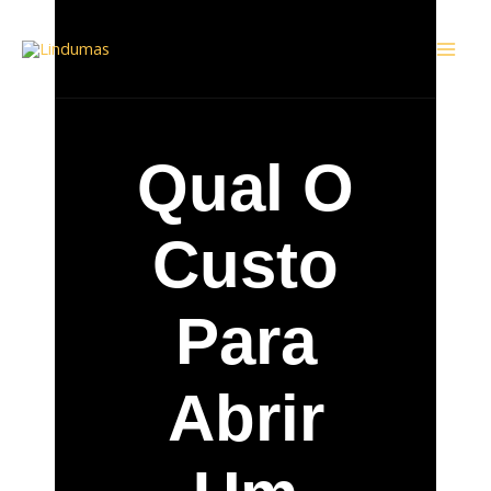
Ir
Mai
para
Men
o
conteúdo
Qual O
Custo
Para
Abrir