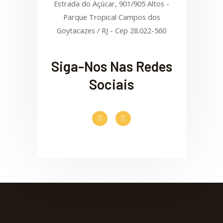
Estrada do Açúcar, 901/905 Altos -
Parque Tropical Campos dos
Goytacazes / RJ - Cep 28.022-560
Siga-Nos Nas Redes
Sociais
F
I
a
n
c
s
e
t
b
a
o
g
o
r
k
a
-
m
f