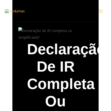
Ir
Mai
para
Men
o
conteúdo
Declaração
De IR
Completa
Ou