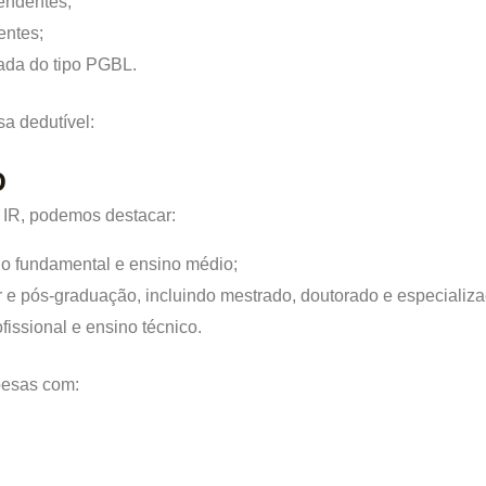
endentes;
entes;
ada do tipo PGBL.
a dedutível:
o
 IR, podemos destacar:
no fundamental e ensino médio;
r e pós-graduação, incluindo mestrado, doutorado e especializa
issional e ensino técnico.
pesas com: