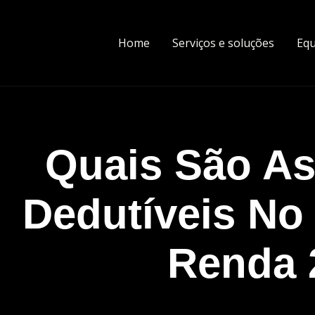
Home
Serviços e soluções
Equ
Quais São A
Dedutíveis No
Renda 