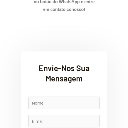
no botão do WhatsApp e entre
em contato conosco!
Envie-Nos Sua
Mensagem
N
o
m
E
e
-