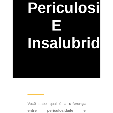
Periculosid
E
Insalubrida
Você sabe qual é a
diferença
entre periculosidade e