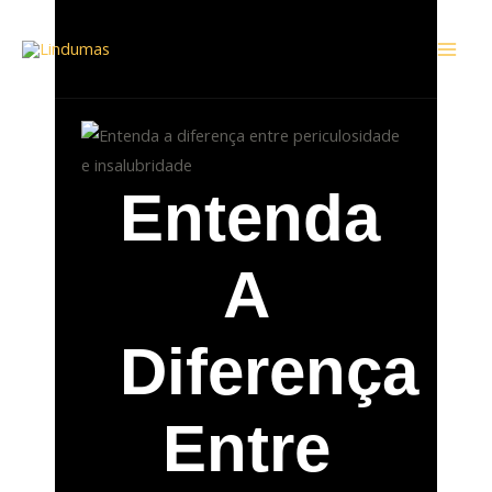
Ir
Mai
para
Men
o
conteúdo
Entenda
A
Diferença
Entre