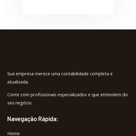
e
t
b
a
o
g
o
r
k
a
-
m
f
Sua empresa merece uma contabilidade completa e
atualizada.
Conte com profissionais especializados e que entendem do
seu negócio.
Navegação Rápida:
Home