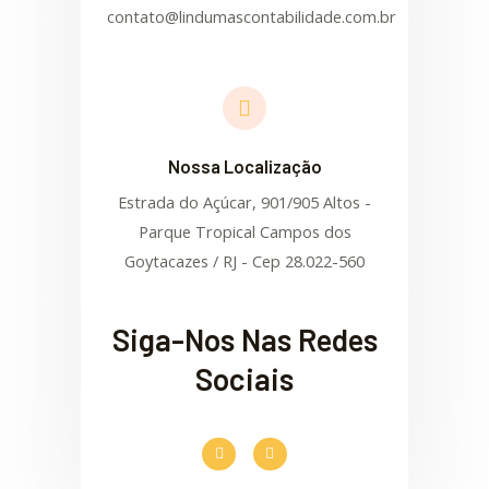
contato@lindumascontabilidade.com.br
Nossa Localização
Estrada do Açúcar, 901/905 Altos -
Parque Tropical Campos dos
Goytacazes / RJ - Cep 28.022-560
Siga-Nos Nas Redes
Sociais
F
I
a
n
c
s