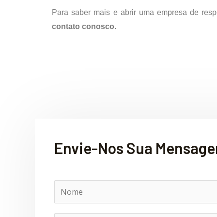
Para saber mais e abrir uma empresa de respo
contato conosco.
Envie-Nos Sua Mensag
N
o
m