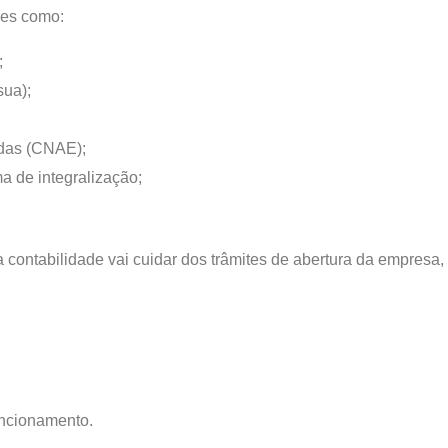
ões como:
;
sua);
idas (CNAE);
ma de integralização;
ontabilidade vai cuidar dos trâmites de abertura da empresa, o
uncionamento.