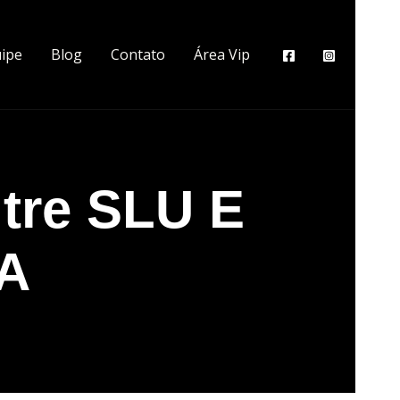
ipe
Blog
Contato
Área Vip
ntre SLU E
A