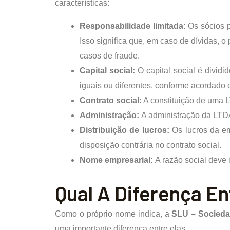
características:
Responsabilidade limitada:
Os sócios p
Isso significa que, em caso de dívidas, 
casos de fraude.
Capital social:
O capital social é divid
iguais ou diferentes, conforme acordado e
Contrato social:
A constituição de uma L
Administração:
A administração da LTDA
Distribuição de lucros:
Os lucros da e
disposição contrária no contrato social.
Nome empresarial:
A razão social deve 
Qual A Diferença E
Como o próprio nome indica, a
SLU – Socieda
uma importante diferença entre elas.