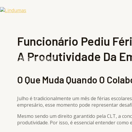
Ir
para
o
conteúdo
Home
Funcionário Pediu Fér
A Produtividade Da E
Serviços e soluções
O Que Muda Quando O Colabo
Equipe
Julho é tradicionalmente um mês de férias escolares
empresário, esse momento pode representar desafio
Blog
Mesmo sendo um direito garantido pela CLT, a conc
produtividade. Por isso, é essencial entender como 