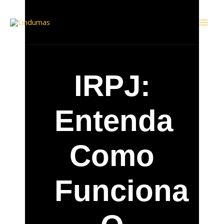
Ir
Mai
para
Men
o
conteúdo
IRPJ:
Entenda
Como
Funciona