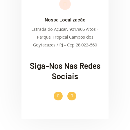
Nossa Localização
Estrada do Açúcar, 901/905 Altos -
Parque Tropical Campos dos
Goytacazes / RJ - Cep 28.022-560
Siga-Nos Nas Redes
Sociais
F
I
a
n
c
s
e
t
b
a
o
g
o
r
k
a
-
m
f