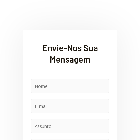
Envie-Nos Sua
Mensagem
N
o
m
E
e
-
m
A
a
s
i
s