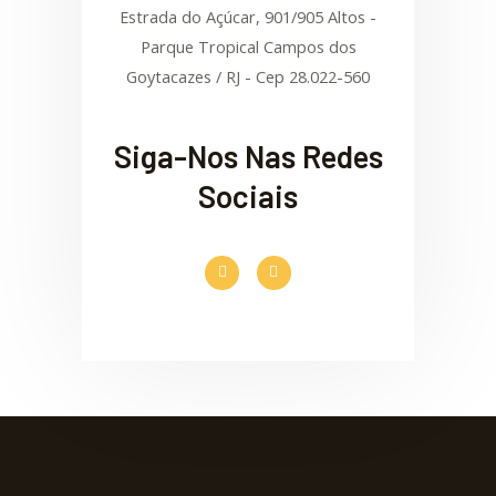
Estrada do Açúcar, 901/905 Altos -
Parque Tropical Campos dos
Goytacazes / RJ - Cep 28.022-560
Siga-Nos Nas Redes
Sociais
F
I
a
n
c
s
e
t
b
a
o
g
o
r
k
a
-
m
f