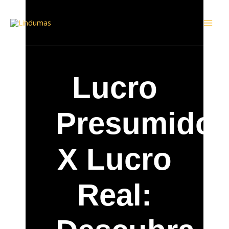
Ir
Mai
para
Men
o
conteúdo
Lucro
Presumido
X Lucro
Real: