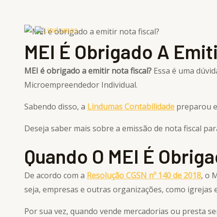
Ir
para
o
MEI É Obrigado A Emiti
conteúdo
MEI é obrigado a emitir nota fiscal?
Essa é uma dúvid
Microempreendedor Individual.
Sabendo disso, a
Lindumas
Contabilidade
preparou es
Deseja saber mais sobre a emissão de nota fiscal pa
Quando O MEI É Obrigad
De acordo com a
Resolução CGSN nº 140 de 2018
, o 
seja, empresas e outras organizações, como igrejas 
Por sua vez, quando vende mercadorias ou presta servi