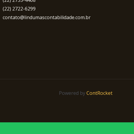
(22) 2735-4408
(22) 2722-6299
contato@lindumascontabilidade.com.br
Powered by
ContRocket