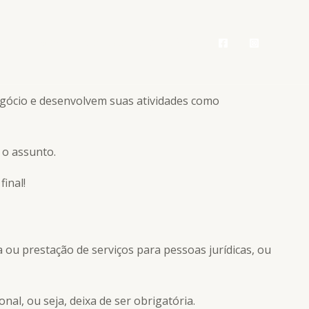
ipe
Blog
Contato
Área Vip
ócio e desenvolvem suas atividades como
 o assunto.
inal!
a ou prestação de serviços para pessoas jurídicas, ou
nal, ou seja, deixa de ser obrigatória.