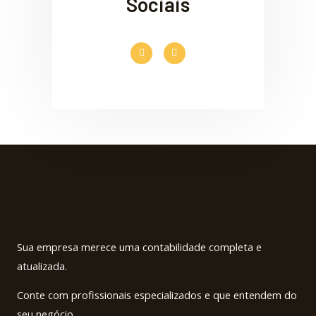
Sociais
F
I
a
n
c
s
e
t
b
a
o
g
o
r
k
a
-
m
f
Sua empresa merece uma contabilidade completa e
atualizada.
Conte com profissionais especializados e que entendem do
seu negócio.