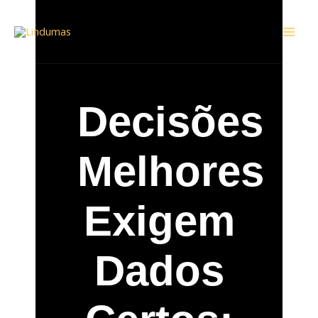
Ir
Mai
para
Men
o
conteúdo
Decisões
Melhores
Exigem
Dados