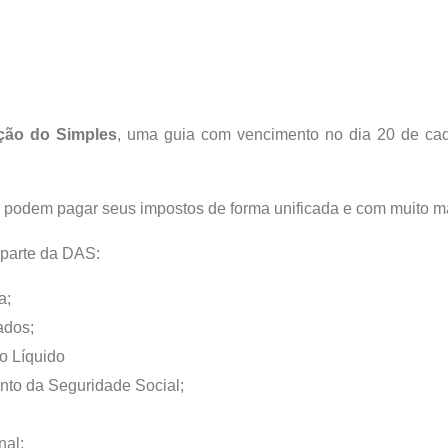
ção do Simples
, uma guia com vencimento no dia 20 de ca
 podem pagar seus impostos de forma unificada e com muito ma
 parte da DAS:
a;
ados;
o Líquido
to da Seguridade Social;
nal;