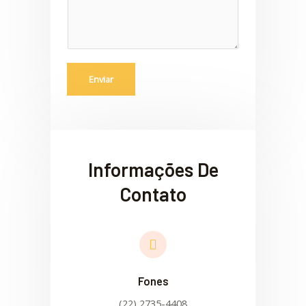
e
m
*
Enviar
Informações De
Contato
Fones
(22) 2735-4408