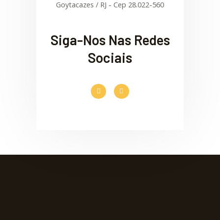
Goytacazes / RJ - Cep 28.022-560
Siga-Nos Nas Redes
Sociais
F
I
a
n
c
s
e
t
b
a
o
g
o
r
k
a
-
m
f