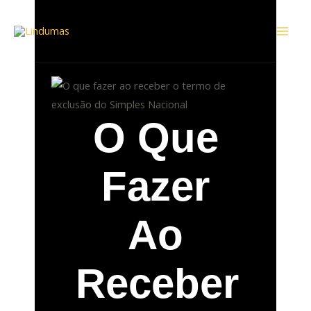
Ir
Mai
para
Men
o
conteúdo
O Que
Fazer
Ao
Receber