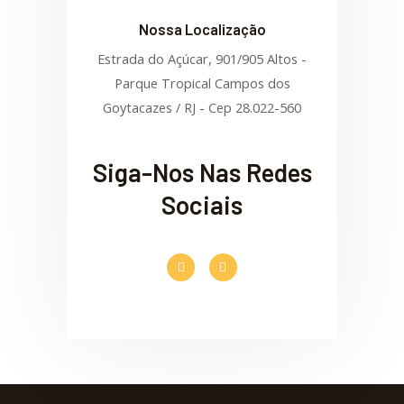
Nossa Localização
Estrada do Açúcar, 901/905 Altos -
Parque Tropical Campos dos
Goytacazes / RJ - Cep 28.022-560
Siga-Nos Nas Redes
Sociais
F
I
a
n
c
s
e
t
b
a
o
g
o
r
k
a
-
m
f