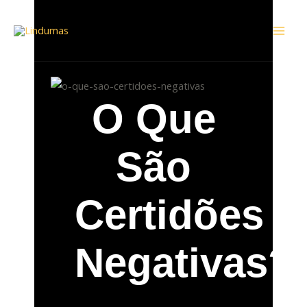
Ir
Mai
para
Men
o
conteúdo
O Que
São
Certidões
Negativas?