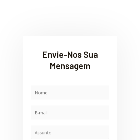
Envie-Nos Sua
Mensagem
N
o
m
E
e
-
m
A
a
s