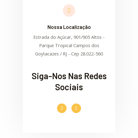
Nossa Localização
Estrada do Açúcar, 901/905 Altos -
Parque Tropical Campos dos
Goytacazes / RJ - Cep 28.022-560
Siga-Nos Nas Redes
Sociais
F
I
a
n
c
s
e
t
b
a
o
g
o
r
k
a