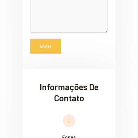
a
g
e
m
*
Enviar
Informações De
Contato
Fones