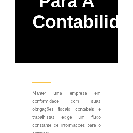
Para A
Contabilid
Manter uma empresa em
conformidade com suas
obrigações fiscais, contábeis e
trabalhistas exige um fluxo
constante de informações para o