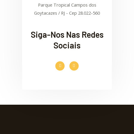
Parque Tropical Campos dos
Goytacazes / RJ - Cep 28.022-560
Siga-Nos Nas Redes
Sociais
F
I
a
n
c
s
e
t
b
a
o
g
o
r
k
a
-
m
f