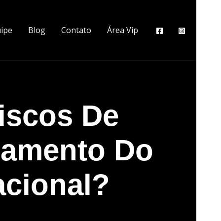
ipe
Blog
Contato
Área Vip
iscos De
gamento Do
acional?