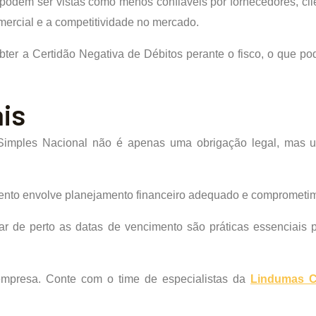
podem ser vistas como menos confiáveis por fornecedores, cli
mercial e a competitividade no mercado.
r a Certidão Negativa de Débitos perante o fisco, o que pod
is
imples Nacional não é apenas uma obrigação legal, mas u
mento envolve planejamento financeiro adequado e comprometime
r de perto as datas de vencimento são práticas essenciais p
 empresa. Conte com o time de especialistas da
Lindumas
Co