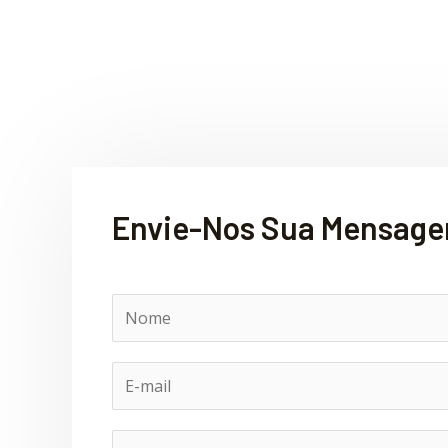
Envie-Nos Sua Mensag
N
o
m
E
e
-
m
A