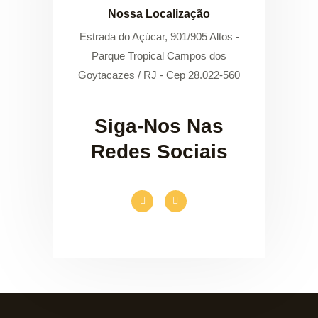
Nossa Localização
Estrada do Açúcar, 901/905 Altos -
Parque Tropical Campos dos
Goytacazes / RJ - Cep 28.022-560
Siga-Nos Nas
Redes Sociais
F
I
a
n
c
s
e
t
b
a
o
g
o
r
k
a
-
m
f