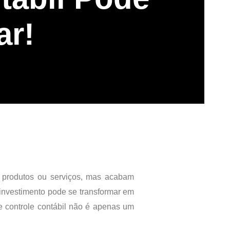
ar!
produtos ou serviços, mas acabam
nvestimento pode se transformar em
e controle contábil não é apenas um