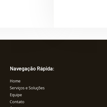
o
g
o
r
k
a
-
m
f
Navegação Rápida:
Home
Serviços e Soluções
Equipe
Contato