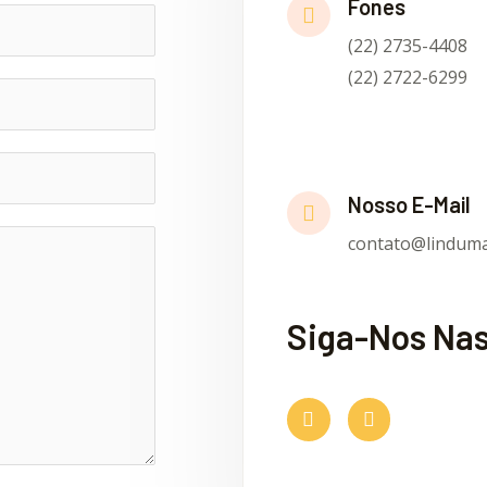
Fones
(22) 2735-4408
(22) 2722-6299
Nosso E-Mail
contato@linduma
Siga-Nos Nas
F
I
a
n
c
s
e
t
b
a