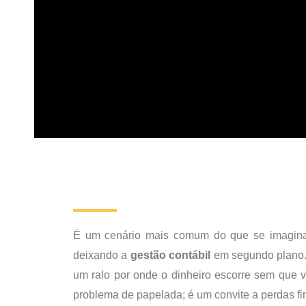
É um cenário mais comum do que se imagina
deixando a
gestão contábil
em segundo plano.
um ralo por onde o dinheiro escorre sem que 
problema de papelada; é um convite a perdas fin