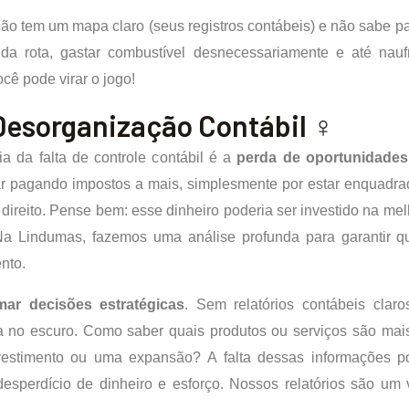
o tem um mapa claro (seus registros contábeis) e não sabe pa
ar da rota, gastar combustível desnecessariamente e até na
ocê pode virar o jogo!
Desorganização Contábil ️‍♀️
a da falta de controle contábil é a
perda de oportunidades
ar pagando impostos a mais, simplesmente por estar enquadrad
e direito. Pense bem: esse dinheiro poderia ser investido na me
a Lindumas, fazemos uma análise profunda para garantir q
nto.
mar decisões estratégicas
. Sem relatórios contábeis clar
a no escuro. Como saber quais produtos ou serviços são mai
estimento ou uma expansão? A falta dessas informações p
esperdício de dinheiro e esforço. Nossos relatórios são um