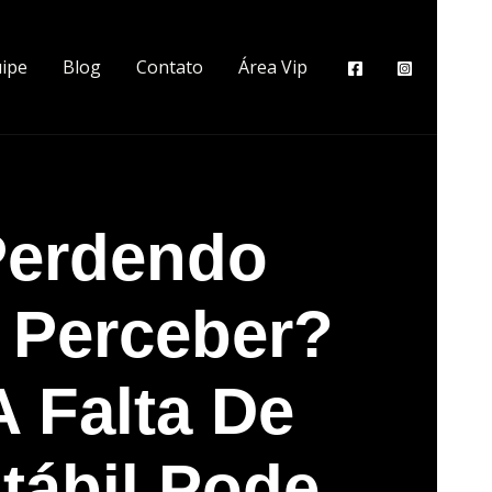
ipe
Blog
Contato
Área Vip
Perdendo
 Perceber?
A Falta De
tábil Pode