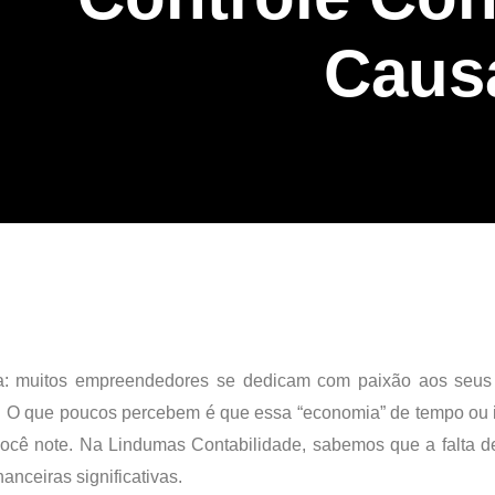
Caus
: muitos empreendedores se dedicam com paixão aos seus 
 O que poucos percebem é que essa “economia” de tempo ou i
você note. Na Lindumas Contabilidade, sabemos que a falta d
anceiras significativas.