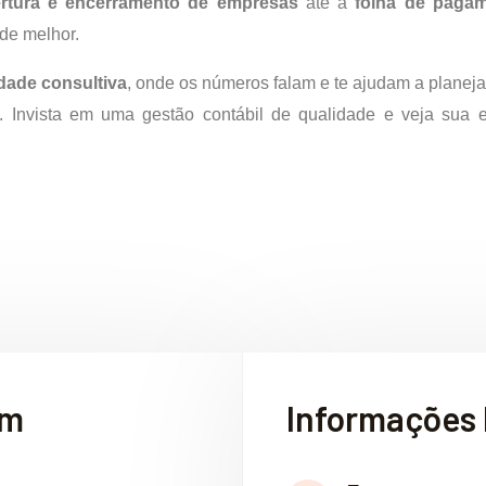
rtura e encerramento de empresas
até a
folha de paga
 de melhor.
idade consultiva
, onde os números falam e te ajudam a planejar
ro. Invista em uma gestão contábil de qualidade e veja sua
em
Informações 