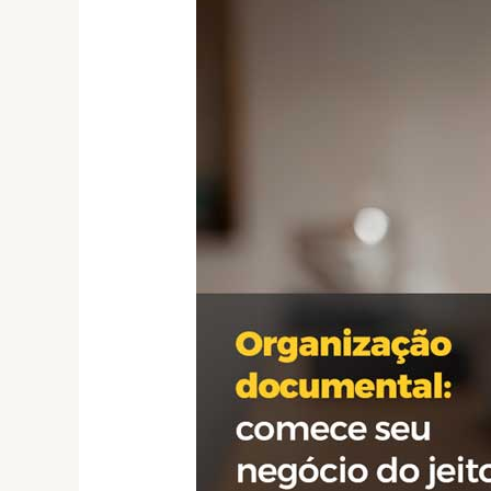
Organização
documental:
comece
seu
negócio
do
jeito
certo
com
a
Lindumas